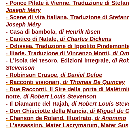
- Ponce Pilate à Vienne. Traduzione di Stefa
Joseph Méry
- Scene di vita italiana. Traduzione di Stefa
Joseph Méry
- Casa di bambola,
di Henrik Ibsen
- Cantico di Natale,
di Charles Dickens
- Odissea. Traduzione di Ippolito Pindemont
- Iliade. Traduzione di Vincenzo Monti,
di Om
- L’isola del tesoro. Edizioni integrale,
di Rob
Stevenson
- Robinson Crusoe,
di Daniel Defoe
- Racconti visionari,
di Thomas De Quincey
- Due Racconti. Il Sire della porta di Malétroit
notte,
di Robert Louis Stevenson
- Il Diamante del Rajah,
di Robert Louis Ste
- Don Chisciotte della Mancia,
di Miguel de 
- Chanson de Roland. Illustrato,
di Anonimo
- L’assassino. Mater Lacrymarum, Mater Sus