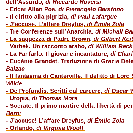
dell’Assurdo,
di Riccardo Roversi
- Edgar Allan Poe,
di Pierangelo Baratono
- Il diritto alla pigrizia,
di Paul Lafargue
- J’accuse. L’affare Dreyfus,
di Émile Zola
- Tre Conferenze sull’Anarchia,
di Michail B
- La saggezza di Padre Brown,
di Gilbert Ke
- Vathek. Un racconto arabo,
di William Beck
- La Fanfarlo. Il giovane incantatore,
di Char
- Eugénie Grandet. Traduzione di Grazia Del
Balzac
- Il fantasma di Canterville. Il delitto di Lord
Wilde
- De Profundis. Scritti dal carcere,
di Oscar 
- Utopia,
di Thomas More
- Socrate. Il primo martire della libertà di pe
Barni
- J’accuse! L’affare Dreyfus,
di
Émile Zola
- Orlando,
di Virginia Woolf