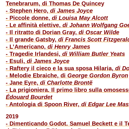
Tenebrarum, di Thomas De Quincey
- Stephen Hero,
di James Joyce
- Piccole donne,
di Louisa May Alcott
- Le affinità elettive,
di Johann Wolfgang Go
- Il ritratto di Dorian Gray,
di Oscar Wilde
- Il grande Gatsby,
di Francis Scott Fitzgeral
- L’Americano,
di Henry James
- Tragedie Irlandesi,
di William Butler Yeats
- Esuli,
di James Joyce
- Raftery il cieco e la sua sposa Hilaria,
di D
- Melodie Ebraiche, di
George Gordon Byron
- Jane Eyre,
di Charlotte Brontë
- La prigioniera. Il primo libro sulla omoses
Édouard Bourdet
- Antologia di Spoon River,
di Edgar Lee Mas
2019
- Dimenticando Godot. Samuel Beckett e il T