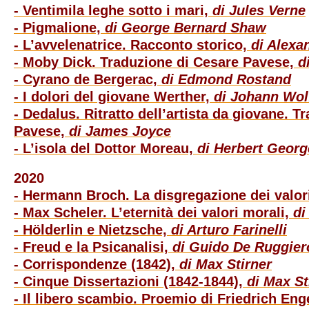
- Ventimila leghe sotto i mari,
di Jules Verne
- Pigmalione,
di George Bernard Shaw
- L’avvelenatrice. Racconto storico,
di Alex
- Moby Dick. Traduzione di Cesare Pavese,
d
- Cyrano de Bergerac,
di Edmond Rostand
- I dolori del giovane Werther,
di Johann Wo
- Dedalus. Ritratto dell’artista da giovane. 
Pavese,
di James Joyce
- L’isola del Dottor Moreau,
di Herbert Georg
2020
- Hermann Broch. La disgregazione dei valor
- Max Scheler. L’eternità dei valori morali,
di
- Hölderlin e Nietzsche,
di Arturo Farinelli
- Freud e la Psicanalisi,
di Guido De Ruggier
- Corrispondenze (1842),
di Max Stirner
- Cinque Dissertazioni (1842-1844),
di Max St
- Il libero scambio. Proemio di Friedrich Eng