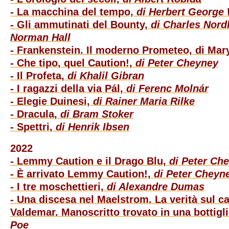
- La macchina del tempo,
di Herbert George 
- Gli ammutinati del Bounty,
di Charles Nord
Norman Hall
- Frankenstein. Il moderno Prometeo, di Mar
- Che tipo, quel Caution!,
di Peter Cheyney
- Il Profeta,
di Khalil Gibran
- I ragazzi della via Pál,
di Ferenc Molnár
- Elegie Duinesi,
di Rainer Maria Rilke
- Dracula,
di Bram Stoker
- Spettri,
di Henrik Ibsen
2022
- Lemmy Caution e il Drago Blu,
di Peter Ch
- È arrivato Lemmy Caution!,
di Peter Cheyn
- I tre moschettieri,
di Alexandre Dumas
- Una discesa nel Maelstrom. La verità sul c
Valdemar. Manoscritto trovato in una bottigl
Poe