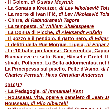
- Il Golem,
di Gustav Meyrink
- La Sonata a Kreutzer,
di Lev Nikolaevič Tol
- La morte di Ivan Il’ič,
di Lev Nikolaevič Tols
- Chitra,
di Rabindranath Tagore
- La tempesta,
di William Shakespeare
- La Donna di Picche,
di Aleksandr Puškin
- Il pozzo e il pendolo. Il gatto nero,
di Edgar
- I delitti della Rue Morgue. Ligeia,
di Edgar 
- Le 10 fiabe più famose. Cenerentola, Capp
Biancaneve e i sette Nani, Hänsel e Gretel, Il
stivali, Pollicino, La Bella addormentata nel
La Principessa sul pisello, Pelle d’Asino,
di 
Charles Perrault, Hans Christian Andersen
2018/17
- La Pedagogia,
di Immanuel Kant
- Rousseau. Vita, opere e pensiero di Jean-
Rousseau,
di Pilo Albertelli