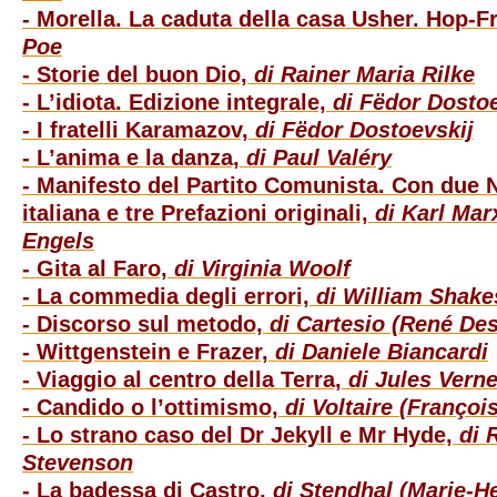
- Morella. La caduta della casa Usher. Hop-F
Poe
- Storie del buon Dio,
di
Rainer Maria Rilke
- L’idiota. Edizione integrale,
di Fëdor Dostoe
- I fratelli Karamazov,
di Fëdor Dostoevskij
- L’anima e la danza,
di Paul Valéry
- Manifesto del Partito Comunista. Con due N
italiana e tre Prefazioni originali,
di Karl Mar
Engels
- Gita al Faro,
di Virginia Woolf
- La commedia degli errori,
di William Shake
- Discorso sul metodo,
di Cartesio (René Des
- Wittgenstein e Frazer,
di Daniele Biancardi
- Viaggio al centro della Terra,
di Jules Vern
- Candido o l’ottimismo,
di Voltaire
(Françoi
- Lo strano caso del Dr Jekyll e Mr Hyde,
di 
Stevenson
- La badessa di Castro,
di
Stendhal (Marie-He