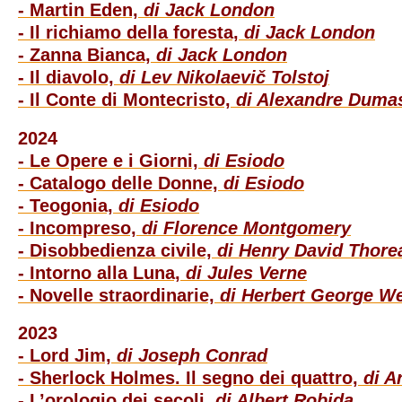
- Martin Eden,
di Jack London
- Il richiamo della foresta,
di Jack London
- Zanna Bianca,
di Jack London
- Il diavolo,
di
Lev Nikolaevič Tolstoj
- Il Conte di Montecristo,
di Alexandre Duma
2024
- Le Opere e i Giorni,
di Esiodo
- Catalogo delle Donne,
di Esiodo
- Teogonia,
di Esiodo
- Incompreso,
di Florence Montgomery
- Disobbedienza civile,
di Henry David Thore
- Intorno alla Luna,
di Jules Verne
- Novelle straordinarie,
di Herbert George We
2023
- Lord Jim,
di Joseph Conrad
- Sherlock Holmes. Il segno dei quattro,
di A
- L’orologio dei secoli,
di Albert Robida