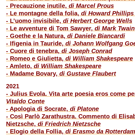
- Precauzione inutile,
di Marcel Prous
- Le montagne della folia,
di Howard Phillips
- L’uomo invisibile,
di Herbert George Wells
- Le avventure di Tom Sawyer,
di Mark Twain
- Goethe e la Natura,
di Daniele Biancardi
- Ifigenia in Tauride,
di Johann Wolfgang Go
- Cuore di tenebra,
di Joseph Conrad
- Romeo e Giulietta,
di William Shakespeare
- Amleto,
di William Shakespeare
- Madame Bovary,
di Gustave Flaubert
2021
- Julius Evola. Vita arte poesia eros come pe
Vitaldo Conte
- Apologia di Socrate,
di Platone
- Così Parlò Zarathustra. Commento di Elisa
Nietzsche,
di Friedrich Nietzsche
- Elogio della Follia,
di Erasmo da Rotterda