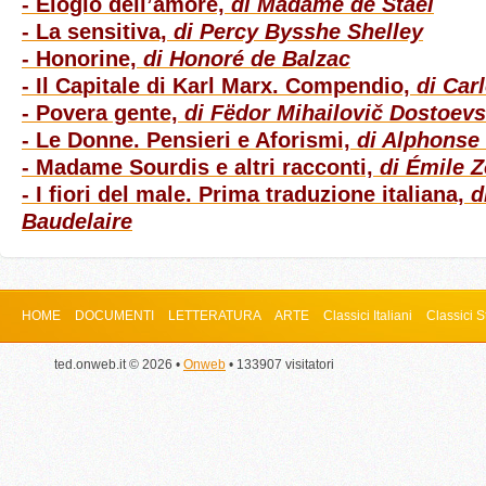
- Elogio dell’amore,
di Madame de Staël
- La sensitiva,
di Percy Bysshe Shelley
- Honorine,
di Honoré de Balzac
- Il Capitale di Karl Marx. Compendio,
di Car
- Povera gente,
di Fëdor Mihailovič Dostoevs
- Le Donne. Pensieri e Aforismi,
di Alphonse
- Madame Sourdis e altri racconti,
di Émile Z
- I fiori del male. Prima traduzione italiana,
d
Baudelaire
HOME
DOCUMENTI
LETTERATURA
ARTE
Classici Italiani
Classici S
ted.onweb.it © 2026 •
Onweb
• 133907 visitatori