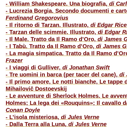
- William Shakespeare. Una biografia,
di Car
- Lucrezia Borgia. Secondo documenti e car
Ferdinand Gregorovius
- Il ritorno di Tarzan. Illustrato,
di Edgar Ric
- Tarzan delle scimmie. Illustrato,
di Edgar R
- Il Male. Tratto da Il Ramo d’Oro,
di James G
- I Tabù. Tratto da Il Ramo d’Oro,
di James G
- La magia simpatica. Tratto da Il Ramo d’Or
Frazer
- I viaggi di Gulliver,
di Jonathan Swift
- Tre uomini in barca (per tacer del cane),
di 
- Il primo amore, Le notti bianche, Le tappe de
Mihailovič Dostoevskij
- Le avventure di Sherlock Holmes. Le avven
Holmes; La lega dei «Rouquins»; Il cavallo 
Conan Doyle
- L’isola misteriosa,
di Jules Verne
- Dalla Terra alla Luna,
di Jules Verne