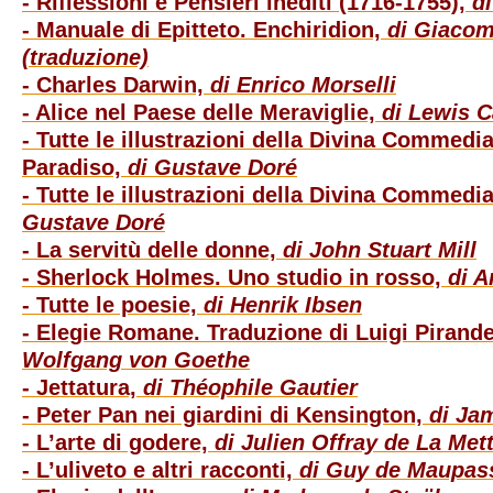
- Riflessioni e Pensieri inediti (1716-1755),
d
- Manuale di Epitteto. Enchiridion,
di Giacom
(traduzione)
- Charles Darwin,
di Enrico Morselli
- Alice nel Paese delle Meraviglie,
di Lewis C
- Tutte le illustrazioni della Divina Commedi
Paradiso,
di Gustave Doré
- Tutte le illustrazioni della Divina Commedia
Gustave Doré
- La servitù delle donne,
di John Stuart Mill
- Sherlock Holmes. Uno studio in rosso,
di A
- Tutte le poesie,
di Henrik Ibsen
- Elegie Romane. Traduzione di Luigi Pirande
Wolfgang von Goethe
- Jettatura,
di Théophile Gautier
- Peter Pan nei giardini di Kensington,
di Ja
- L’arte di godere,
di Julien Offray de La Mett
- L’uliveto e altri racconti,
di Guy de Maupas