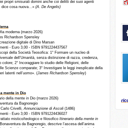
i propri smisurati domini anche coi delitti dei suoi agenti
si dice cosa nuova…»
(A. De Angelis)
derna
sofia moderna (marzo 2026)
mes Richardson Spensley
 creazione digitale di Dino Marsan
menti - Euro 3,00 - ISBN 9791224437567
scopi della Società Teosofica: 1° Formare un nucleo di
iversale dell’Umanità, senza distinzione di razza, credenza,
 colore; 2° Incoraggiare lo studio delle Religioni, delle
elle Scienze comparate; 3° Investigare le leggi inesplicate della
eri latenti nell’uomo». (
James Richardson Spensley
)
lla mente in Dio
erario della mente in Dio (marzo 2026)
ric
naventura da Bagnoregio
 Carlo Crivelli,
Annunciazione di Ascoli
(1486)
menti - Euro 3,00 - ISBN 9791224436027
rattato mistico/teologico e filosofico
Itinerario della mente in
 Bonaventura da Bagnoregio, descrive l’ascesa dell’anima