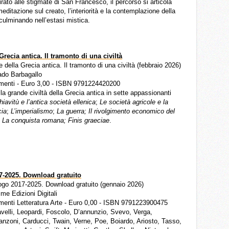
irato alle stigmate di San Francesco, il percorso si articola
meditazione sul creato, l’interiorità e la contemplazione della
 culminando nell’estasi mistica.
Grecia antica. Il tramonto di una civiltà
ne della Grecia antica. Il tramonto di una civiltà (febbraio 2026)
rado Barbagallo
menti - Euro 3,00 - ISBN 9791224420200
lla grande civiltà della Grecia antica in sette appassionanti
iavitù e l’antica società ellenica
;
Le società agricole e la
cia
;
L’imperialismo
;
La guerra; Il rivolgimento economico del
;
La conquista romana; Finis graeciae
.
7-2025. Download gratuito
logo 2017-2025. Download gratuito (gennaio 2026)
mme Edizioni Digitali
enti Letteratura Arte - Euro 0,00 - ISBN 9791223900475
velli, Leopardi, Foscolo, D’annunzio, Svevo, Verga,
nzoni, Carducci, Twain, Verne, Poe, Boiardo, Ariosto, Tasso,