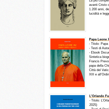
La più comple
avanti Cristo 
1.200 anni, de
lucidità e leg
Papa Leone X
- Titolo: Pap
- Testi di Auto
- Ebook Docu
Sintetica biog
Francis Prevos
papa della Chi
Città del Vati
XIII e all’Ord
L’Orlando Fur
- Titolo: L’Or
2025)