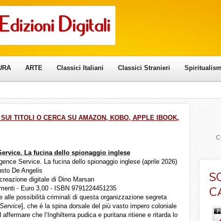
URA
ARTE
Classici Italiani
Classici Stranieri
Spiritualis
SUI TITOLI O CERCA SU
AMAZON, KOBO, APPLE IBOOK,
Cr
Service. La fucina dello spionaggio inglese
lligence Service. La fucina dello spionaggio inglese (aprile 2026)
usto De Angelis
S
 creazione digitale di Dino Marsan
C
menti - Euro 3,00 - ISBN 9791224451235
 alle possibilità criminali di questa organizzazione segreta
 Service
], che è la spina dorsale del più vasto impero coloniale
affermare che l’Inghilterra pudica e puritana ritiene e ritarda lo