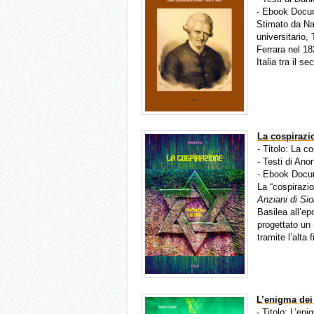
- Ebook Docu
Stimato da Na
universitario,
Ferrara nel 18
Italia tra il 
La cospirazi
- Titolo: La c
- Testi di Ano
- Ebook Docu
La “cospirazio
Anziani di Si
Basilea all’ep
progettato un 
tramite l’alta 
L’enigma dei 
- Titolo: L’en