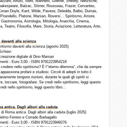
zaro, Artusi, Swift, Marinetti, Goethe, Shelley, Nietzsche,
hakespeare, Balzac, Stirner, Rousseau, Frazer, Cervantes,
Conan Doyle, Kant, Wilde, Pavese, Deledda, Balbo, Dumas,
 Pirandello, Platone, Marsan, Roversi… Spiritismo, Amore,
, Gastronomia, Astrologia, Mitologia, Anarchia, Cinema,
, Teatro, Filosofia, Mare, Storia, Aviazione, Letteratura, Arte,
 davanti alla scienza
piritismo davanti alla scienza (agosto 2025)
 Schiavi
 creazione digitale di Dino Marsan
menti - Euro 3,00 - ISBN 9791223954218
 credere nello spiritismo? È l’“eterno dilemma”, che da sempre
appassiona profani e studiosi. Circoli di adepti in tutto il
namente tengono riunioni, durante le quali gli spiriti si
e, toccare, fotografare. Se credi nello spiritismo, leggi questo
credi nello spiritismo, leggi questo libro…
a antica. Dagli albori alla caduta
a di Roma antica. Dagli albori alla caduta (luglio 2025)
lielmo Ferrero e Corrado Barbagallo
menti - Euro 3,00 - ISBN 9791223949276