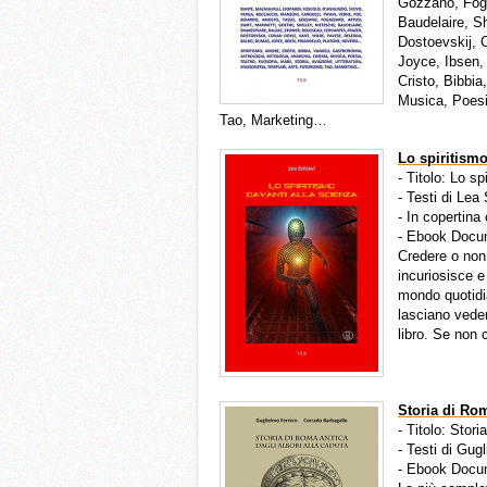
Gozzano, Fogaz
Baudelaire, S
Dostoevskij, 
Joyce, Ibsen,
Cristo, Bibbia
Musica, Poesia
Tao, Marketing…
Lo spiritismo
- Titolo: Lo s
- Testi di Lea
- In copertina
- Ebook Docu
Credere o non
incuriosisce e 
mondo quotidia
lasciano veder
libro. Se non 
Storia di Rom
- Titolo: Stori
- Testi di Gug
- Ebook Docu