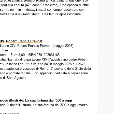
ta ed esaustiva storia di Roma antica: dalla fondazione (754
circa) alla caduta (476 dopo Cristo circa). Una epopea di oltre
scritta nei minimi dettagli ma al contempo raccontata con
gerezza da due grandi storici. Una lettura appassionante!
IV. Robert Francis Prevost
a Leone XIV. Robert Francis Prevost (maggio 2025)
ri Vari
menti - Euro 3,00 - ISBN 9791223931165
rafia illustrata di papa Leone XIV (l’agostiniano padre Robert
t), in latino Leo PP. XIV, che dall’8 maggio 2025 è il 267°
esa cattolica e vescovo di Roma, 9° sovrano dello Stato della
cano e primate d’Italia. Con appendici dedicate a papa Leone
ine di Sant’Agostino.
ioso illustrato. La sua fortuna dal ’500 a oggi
lando Furioso illustrato. La sua fortuna dal ’500 a oggi (marzo