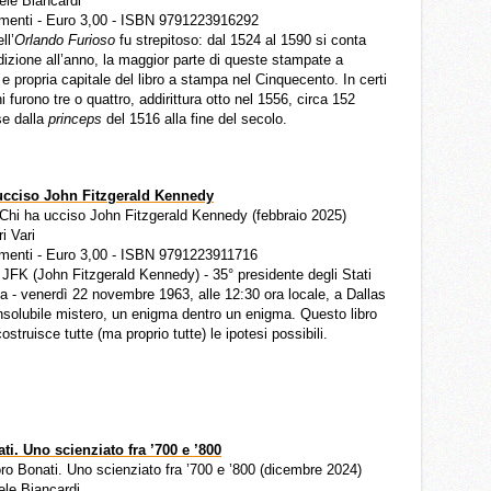
iele Biancardi
menti - Euro 3,00 - ISBN 9791223916292
ll’
Orlando Furioso
fu strepitoso: dal 1524 al 1590 si conta
izione all’anno, la maggior parte di queste stampate a
e propria capitale del libro a stampa nel Cinquecento. In certi
i furono tre o quattro, addirittura otto nel 1556, circa 152
se dalla
princeps
del 1516 alla fine del secolo.
ucciso John Fitzgerald Kennedy
. Chi ha ucciso John Fitzgerald Kennedy (febbraio 2025)
ri Vari
menti - Euro 3,00 - ISBN 9791223911716
 JFK (John Fitzgerald Kennedy) - 35° presidente degli Stati
a - venerdì 22 novembre 1963, alle 12:30 ora locale, a Dallas
nsolubile mistero, un enigma dentro un enigma. Questo libro
costruisce tutte (ma proprio tutte) le ipotesi possibili.
i. Uno scienziato fra ’700 e ’800
oro Bonati. Uno scienziato fra ’700 e ’800 (dicembre 2024)
iele Biancardi