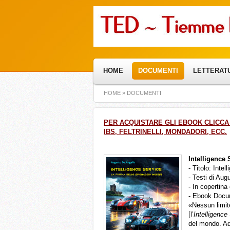
HOME
DOCUMENTI
LETTERAT
HOME
»
DOCUMENTI
PER ACQUISTARE GLI EBOOK CLICCA 
IBS, FELTRINELLI, MONDADORI, ECC.
Intelligence 
- Titolo: Inte
- Testi di Aug
- In copertina
- Ebook Docu
«Nessun limite
[l’
Intelligence
del mondo. Ad 