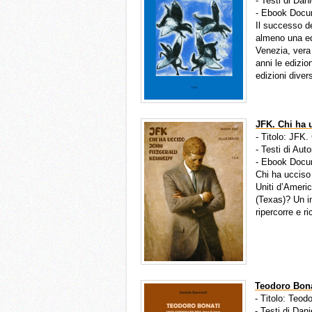
- Testi di Dan
- Ebook Docu
Il successo de
almeno una ed
Venezia, vera 
anni le edizion
edizioni diver
JFK. Chi ha 
- Titolo: JFK
- Testi di Auto
- Ebook Docu
Chi ha ucciso
Uniti d’Americ
(Texas)? Un i
ripercorre e ri
Teodoro Bonat
- Titolo: Teod
- Testi di Dan