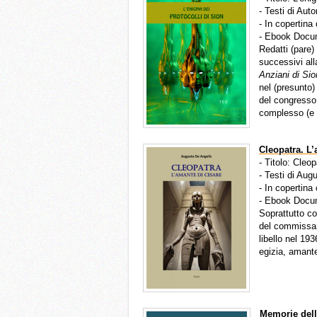
- Testi di Auto
- In copertina
- Ebook Docu
Redatti (pare)
successivi all
Anziani di Si
nel (presunto)
del congresso 
complesso (e i
Cleopatra. L
- Titolo: Cle
- Testi di Aug
- In copertina
- Ebook Docu
Soprattutto co
del commissar
libello nel 193
egizia, amant
Memorie del