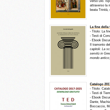
verso Dio. Isp
attraverso la 
beata Trinità,
La fine della 
- Titolo: La fi
- Testi di Cor
- Ebook Docu
Il tramonto de
capitoli:
La sch
servitù in Gre
mondo antico
Catalogo 201
- Titolo: Cata
- Testi di Tie
- Ebook Docum
Dante, Machia
Boccaccio, Ma