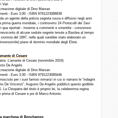
ri Vari
 creazione digitale di Dino Marsan
menti - Euro 3,00 - ISBN 9791223088838
 da un agente della polizia segreta russa e diffusisi negli anni
a prima guerra mondiale, i controversi 24
Protocolli dei Savi
on
qua riportati - insieme a commenti e smentite - consistono
 resoconto di alcune sedute segrete tenute a Basilea al tempo
sionista del 1897, nelle quali sarebbe stato elaborato un
nverosimile) piano di dominio mondiale degli Ebrei.
’amante di Cesare
opatra. L’amante di Cesare (novembre 2024)
usto De Angelis
 creazione digitale di Dino Marsan
menti - Euro 3,00 - ISBN 9791223085646
nosciuto per i suoi famosi romanzi in cui si narrano le “indagini
io De Vincenzi”, Augusto De Angelis pubblicò questo godibile
6. La Cleopatra del titolo è proprio lei, la celeberrima regina
e prima di Cesare e poi di Marco Antonio.
la marchesa di Bonchamps