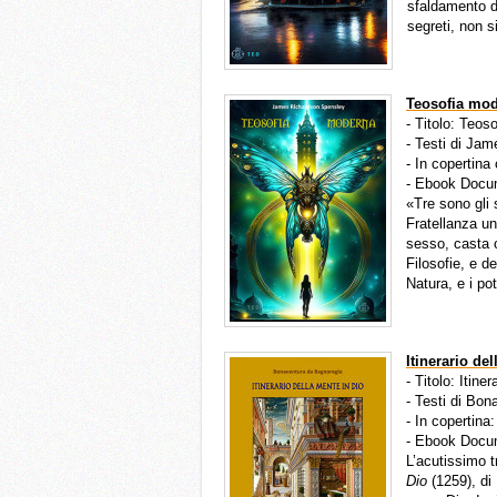
sfaldamento de
segreti, non 
Teosofia mo
- Titolo: Teo
- Testi di Ja
- In copertina
- Ebook Docu
«Tre sono gli 
Fratellanza un
sesso, casta o
Filosofie, e d
Natura, e i pot
Itinerario de
- Titolo: Itin
- Testi di Bo
- In copertina:
- Ebook Docu
L’acutissimo t
Dio
(1259), di