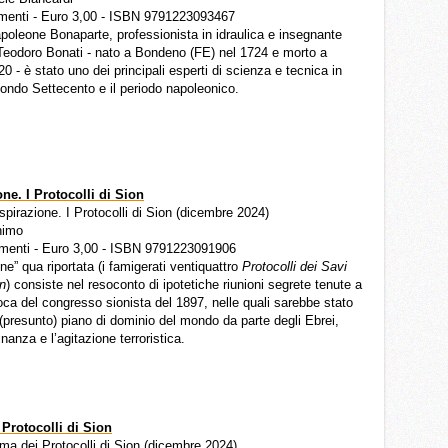
menti - Euro 3,00 - ISBN 9791223093467
poleone Bonaparte, professionista in idraulica e insegnante
 Teodoro Bonati - nato a Bondeno (FE) nel 1724 e morto a
20 - è stato uno dei principali esperti di scienza e tecnica in
secondo Settecento e il periodo napoleonico.
one
. I Protocolli di Sion
ospirazione. I Protocolli di Sion (dicembre 2024)
nimo
menti - Euro 3,00 - ISBN 9791223091906
ne” qua riportata (i famigerati ventiquattro
Protocolli dei Savi
on
) consiste nel resoconto di ipotetiche riunioni segrete tenute a
oca del congresso sionista del 1897, nelle quali sarebbe stato
(presunto) piano di dominio del mondo da parte degli Ebrei,
finanza e l’agitazione terroristica.
Protocolli di Sion
igma dei Protocolli di Sion (dicembre 2024)